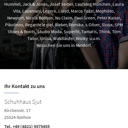
Hummel, Jack & Jones, Josef Seibel, Laufsteg München, Laura
Vita, Lazamani, Legero, Lloyd, Marco Tozzi, Mephisto,
Newport, Nicola Benson, No Claim, Paul Green, Peter Kaiser,
Pikolinos, Regarde le ciel, Rieker, Romika, s.Oliver, Sioux, SPM
Shoes & Boots, Studio Moda, Superfit, Tamaris, Think, Tom
Tailor, Unisa, Waldläufer, Wolky u.v.m.
Besuchen Sie uns in Meldorf.
Ihr Kontakt zu uns
Schuhhaus Sjut
S
Kirchenstr. 17
Al
25524 Itzehoe
2
Tel.
+49 (4821) 9575455
Te