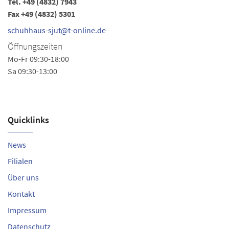
Tel.
+49 (4832) 7943
Te
Fax +49 (4832) 5301
sc
schuhhaus-sjut@t-online.de
Ö
Öffnungszeiten
Mo
Mo-Fr 09:30-18:00
Sa 09:30-13:00
Quicklinks
News
Filialen
Über uns
Kontakt
Impressum
Datenschutz