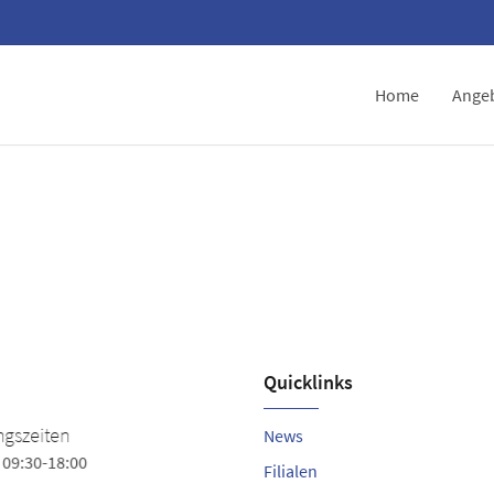
Home
Ange
Quicklinks
Schuhhaus Sjut
szeiten
News
9:30-18:00
Alleestr. 25
Filialen
25761 Büsum