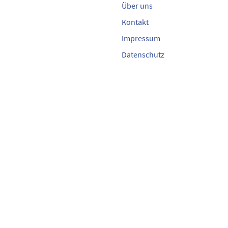
Über uns
Tel.
+49 (4834) 9114
Kontakt
schuhhaus-sjut@t-online.de
Impressum
Datenschutz