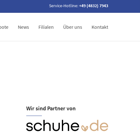
Service-Hotline:
+49 (4832) 7943
bote
News
Filialen
Über uns
Kontakt
Wir sind Partner von
Schuhhaus Sj
Öffnungszeiten
Mo-Sa 09:30-18:30
Koogstraße 45
25541 Brunsbüttel