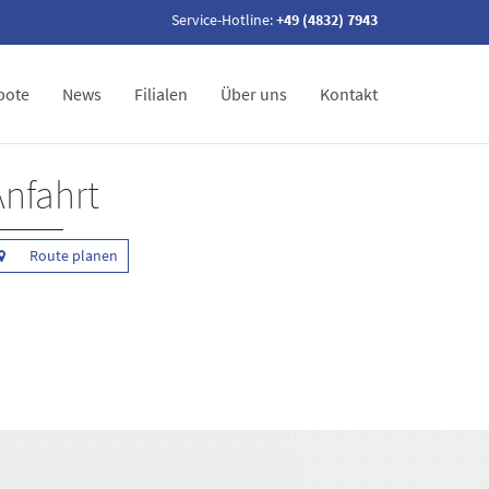
Service-Hotline:
+49 (4832) 7943
bote
News
Filialen
Über uns
Kontakt
Anfahrt
Route planen