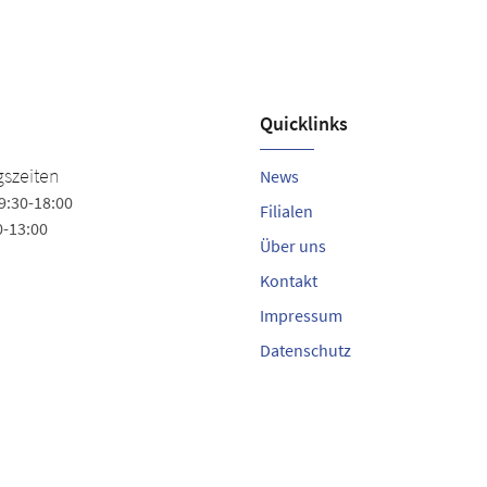
Quicklinks
Schuhhaus Sjut
szeiten
News
9:30-18:00
Kirchenstr. 17
Filialen
0-13:00
25524 Itzehoe
Über uns
Tel.
+49 (4821) 9575455
Kontakt
schuhhaus-sjut@t-online.de
Impressum
Datenschutz