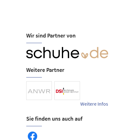
Wir sind Partner von
Schuhhaus Sj
Öffnungszeiten
Mo-Sa 09:30-18:00
Alleestr. 25
25761 Büsum
Weitere Partner
Tel.
+49 (4834) 911
schuhhaus-sjut@t-
Weitere Infos
Sie finden uns auch auf